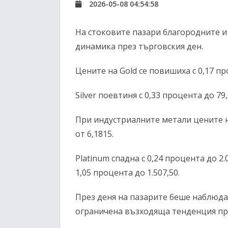
2026-05-08 04:54:58
На стоковите пазари благородните и
динамика през търговския ден.
Цените на
Gold
се повишиха с 0,17 пр
Silver
поевтиня с 0,33 процента до 79,
При индустриалните метали цените 
от 6,1815.
Platinum
спадна с 0,24 процента до 2.
1,05 процента до 1.507,50.
През деня на пазарите беше наблюда
ограничена възходяща тенденция пр