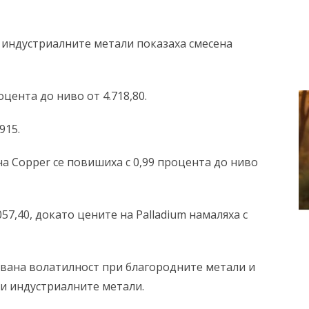
 индустриалните метали показаха смесена
оцента до ниво от 4.718,80.
915.
на
Copper
се повишиха с 0,99 процента до ниво
057,40, докато цените на
Palladium
намаляха с
вана волатилност при благородните метали и
и индустриалните метали.