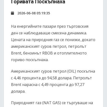
Горивата Поскъпнаха
2026-06-08 05:19:35
На енергийните пазари през търговския
ден се наблюдаваше смесена динамика.
Цената на природния газ се понижи, докато
американският суров петрол, петролът
Brent, бензинът RBOB и отоплителното
гориво поскъпнаха.
Американският суров петрол (OIL) поскъпна
с 4,46 процента до 94,58 долара. Петролът
Brent нарасна с 4,49 процента до 97,27
долара.
Природният газ (NAT GAS) се търгуваше на