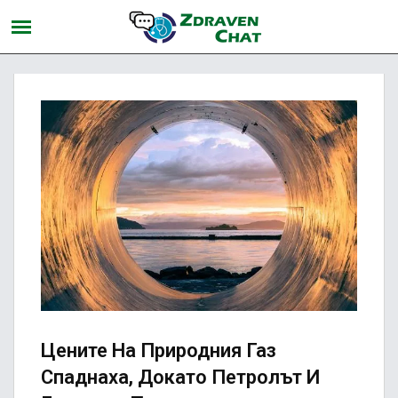
Цените На Природния Газ
Спаднаха, Докато Петролът И