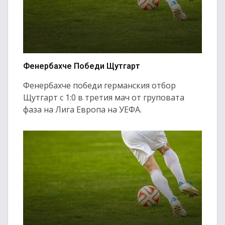
Фенербахче Победи Щутгарт
Фенербахче победи германския отбор
Щутгарт с 1:0 в третия мач от груповата
фаза на Лига Европа на УЕФА.