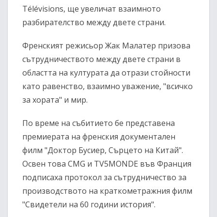
Télévisions, ще увеличат взаимното
разбирателство между двете страни.
Френският режисьор Жак Малатер призова
сътрудничеството между двете страни в
областта на културата да отрази стойности
като равенство, взаимно уважение, "всичко
за хората" и мир.
По време на събитието бе представена
премиерата на френския документален
филм "Доктор Бусиер, Сърцето на Китай".
Освен това CMG и TV5MONDE във Франция
подписаха протокол за сътрудничество за
производството на краткометражния филм
"Свидетели на 60 години история".