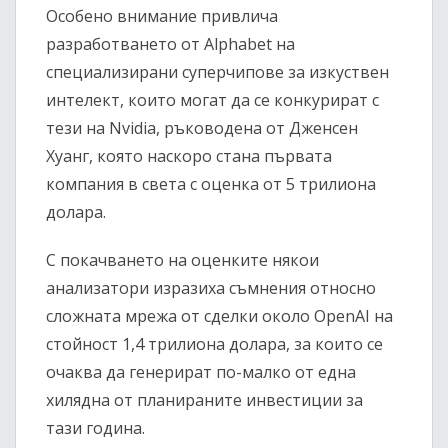
Особено внимание привлича
разработването от Alphabet на
специализирани суперчипове за изкуствен
интелект, които могат да се конкурират с
тези на Nvidia, ръководена от Дженсен
Хуанг, която наскоро стана първата
компания в света с оценка от 5 трилиона
долара.
С покачването на оценките някои
анализатори изразиха съмнения относно
сложната мрежа от сделки около OpenAI на
стойност 1,4 трилиона долара, за които се
очаква да генерират по-малко от една
хилядна от планираните инвестиции за
тази година.