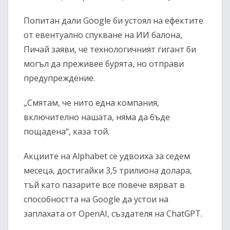
Попитан дали Google би устоял на ефектите
от евентуално спукване на ИИ балона,
Пичай заяви, че технологичният гигант би
могъл да преживее бурята, но отправи
предупреждение.
„Смятам, че нито една компания,
включително нашата, няма да бъде
пощадена“, каза той.
Акциите на Alphabet се удвоиха за седем
месеца, достигайки 3,5 трилиона долара,
тъй като пазарите все повече вярват в
способността на Google да устои на
заплахата от OpenAI, създателя на ChatGPT.