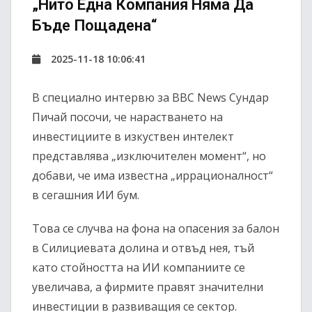
„нито Една Компания Няма Да
Бъде Пощадена“
2025-11-18 10:06:41
В специално интервю за BBC News Сундар
Пичай посочи, че нарастването на
инвестициите в изкуствен интелект
представлява „изключителен момент“, но
добави, че има известна „иррационалност“
в сегашния ИИ бум.
Това се случва на фона на опасения за балон
в Силициевата долина и отвъд нея, тъй
като стойността на ИИ компаниите се
увеличава, а фирмите правят значителни
инвестиции в развиващия се сектор.