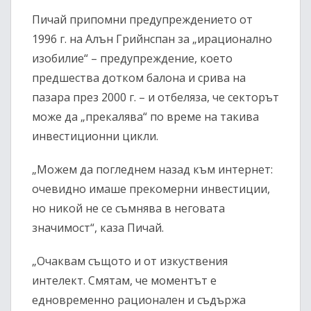
Пичай припомни предупреждението от
1996 г. на Алън Грийнспан за „ирационално
изобилие“ – предупреждение, което
предшества дотком балона и срива на
пазара през 2000 г. – и отбеляза, че секторът
може да „прекалява“ по време на такива
инвестиционни цикли.
„Можем да погледнем назад към интернет:
очевидно имаше прекомерни инвестиции,
но никой не се съмнява в неговата
значимост“, каза Пичай.
„Очаквам същото и от изкуствения
интелект. Смятам, че моментът е
едновременно рационален и съдържа