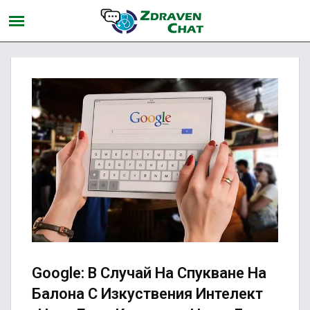
Google: В Случай На Спукване На
Балона С Изкуствения Интелект