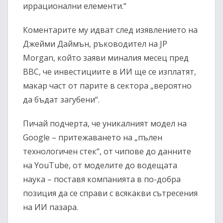
иррационални елементи.“
Коментарите му идват след изявлението на
Джейми Даймън, ръководител на JP
Morgan, който заяви миналия месец пред
BBC, че инвестициите в ИИ ще се изплатят,
макар част от парите в сектора „вероятно
да бъдат загубени“.
Пичай подчерта, че уникалният модел на
Google – притежаването на „пълен
технологичен стек“, от чипове до данните
на YouTube, от моделите до водещата
наука – поставя компанията в по-добра
позиция да се справи с всякакви сътресения
на ИИ пазара.