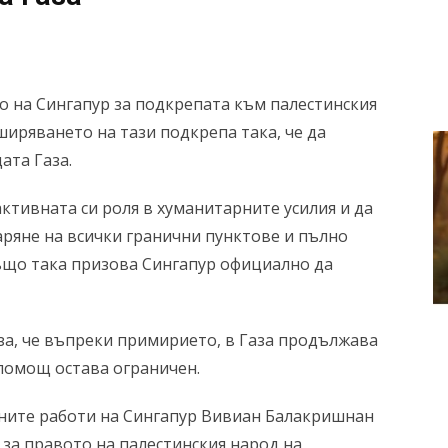
 на Сингапур за подкрепата към палестинския
ширяването на тази подкрепа така, че да
ата Газа.
ктивната си роля в хуманитарните усилия и да
аряне на всички гранични пунктове и пълно
ъщо така призова Сингапур официално да
а, че въпреки примирието, в Газа продължава
помощ остава ограничен.
шните работи на Сингапур Вивиан Балакришнан
 за правото на палестинския народ на