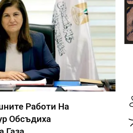
ните Работи На
ур Обсъдиха
а Газа