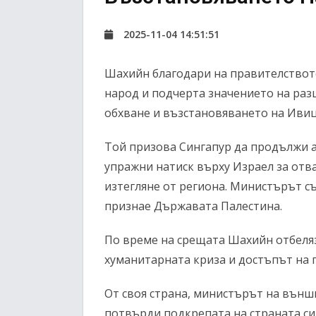
2025-11-04 14:51:51
Шахийн благодари на правителството
народ и подчерта значението на раз
обхване и възстановяването на Ивиц
Той призова Сингапур да продължи а
упражни натиск върху Израел за отв
изтегляне от региона. Министърът с
признае Държавата Палестина.
По време на срещата Шахийн отбеляз
хуманитарната криза и достъпът на 
От своя страна, министърът на вън
потвърди подкрепата на страната си