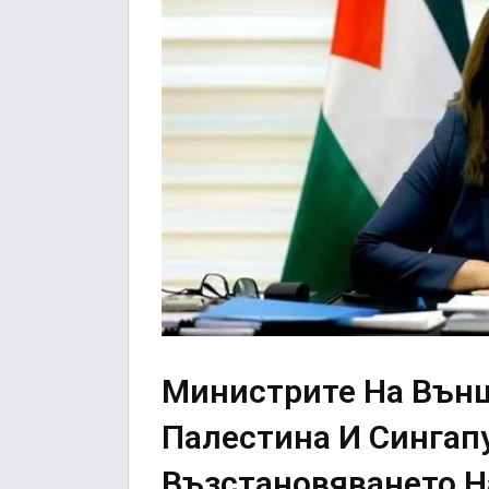
Министрите На Външ
Палестина И Сингап
Възстановяването Н