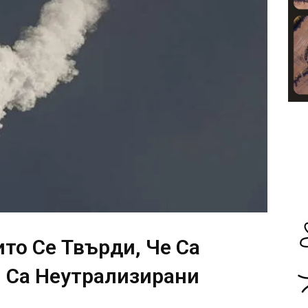
ито Се Твърди, Че Са
, Са Неутрализирани