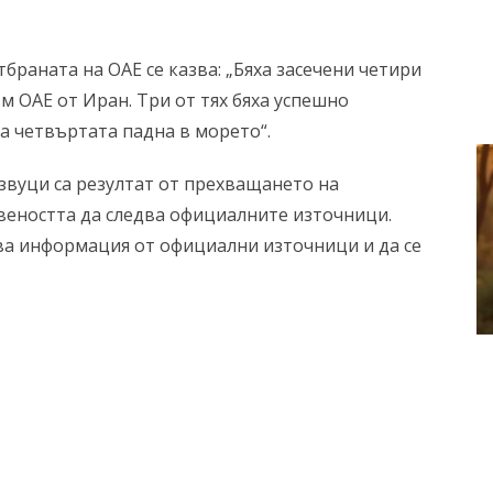
браната на ОАЕ се казва: „Бяха засечени четири
 ОАЕ от Иран. Три от тях бяха успешно
а четвъртата падна в морето“.
звуци са резултат от прехващането на
веността да следва официалните източници.
ва информация от официални източници и да се