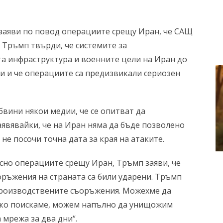
аяви по повод операциите срещу Иран, че САЩ
. Тръмп твърди, че системите за
а инфраструктура и военните цели на Иран до
ни и че операциите са предизвикали сериозен
бвини някои медии, че се опитват да
аявявайки, че на Иран няма да бъде позволено
е посочи точна дата за края на атаките.
сно операциите срещу Иран, Тръмп заяви, че
оръжения на страната са били ударени. Тръмп
производствените съоръжения. Можехме да
Ако поискаме, можем напълно да унищожим
 мрежа за два дни“.