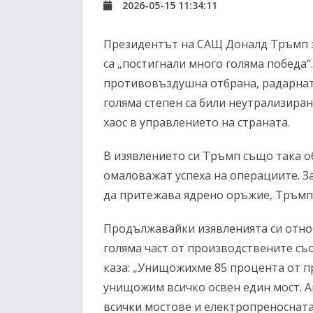
2026-05-15 11:34:11
Президентът на САЩ Доналд Тръмп з
са „постигнали много голяма победа“
противовъздушна отбрана, радарнат
голяма степен са били неутрализира
хаос в управлението на страната.
В изявлението си Тръмп също така о
омаловажат успеха на операциите. З
да притежава ядрено оръжие, Тръмп н
Продължавайки изявленията си отно
голяма част от производствените съ
каза: „Унищожихме 85 процента от 
унищожим всичко освен един мост. 
всички мостове и електропреносната