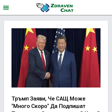
Тръмп Заяви, Че САЩ Може
"много Скоро" Да Подпишат