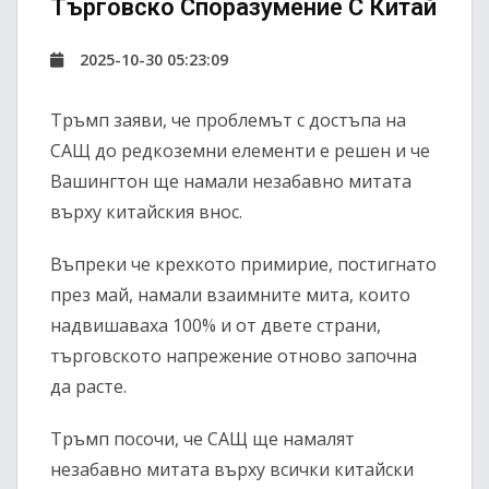
Търговско Споразумение С Китай
2025-10-30 05:23:09
Тръмп заяви, че проблемът с достъпа на
САЩ до редкоземни елементи е решен и че
Вашингтон ще намали незабавно митата
върху китайския внос.
Въпреки че крехкото примирие, постигнато
през май, намали взаимните мита, които
надвишаваха 100% и от двете страни,
търговското напрежение отново започна
да расте.
Тръмп посочи, че САЩ ще намалят
незабавно митата върху всички китайски