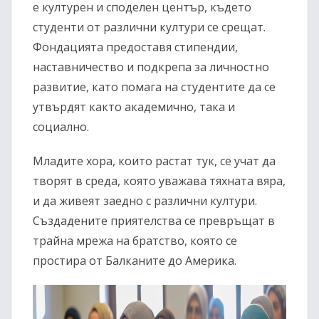
е културен и споделен център, където
студенти от различни култури се срещат.
Фондацията предоставя стипендии,
наставничество и подкрепа за личностно
развитие, като помага на студентите да се
утвърдят както академично, така и
социално.
Младите хора, които растат тук, се учат да
творят в среда, която уважава тяхната вяра,
и да живеят заедно с различни култури.
Създадените приятелства се превръщат в
трайна мрежа на братство, която се
простира от Балканите до Америка.