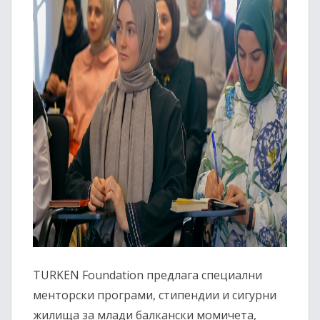
TURKEN Foundation предлага специални
менторски програми, стипендии и сигурни
жилища за млади балкански момичета,