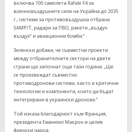
включва 100 самолета Rafale F4 за
военновъздушните сили на Украйна до 2035
г., системи за противовъздушна отбрана
SAMP/T, радари за ПВО, ракети „въздух-
въздух“ и авиационни бомби.“
Зеленски добави, че съвместни проекти
между отбранителните сектори на двете
страни ще започнат още тази година: „Ще
се произвеждат съвместно
противодронови системи, както и критични
технологии и компоненти, които да бъдат
интегрирани в украински дронове.“
Той изказа благодарност към Франция,
президента Еманюел Макрон и целия
френски народ.