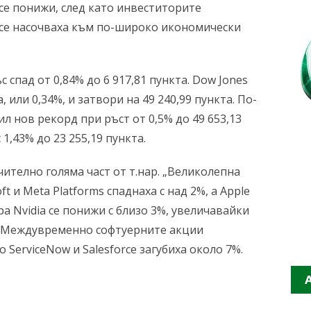
се понижи, след като инвеститорите
 се насочваха към по-широко икономически
спад от 0,84% до 6 917,81 пункта. Dow Jones
а, или 0,34%, и затвори на 49 240,99 пункта. По-
л нов рекорд при ръст от 0,5% до 49 653,13
1,43% до 23 255,19 пункта.
ително голяма част от т.нар. „Великолепна
t и Meta Platforms спаднаха с над 2%, а Apple
ра Nvidia се понижи с близо 3%, увеличавайки
а. Междувременно софтуерните акции
о ServiceNow и Salesforce загубиха около 7%.