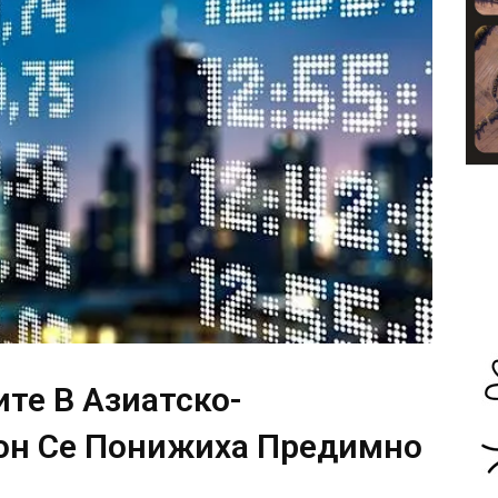
те В Азиатско-
он Се Понижиха Предимно