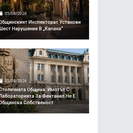
05/08/2026
Общинският Инспекторат Установи
Шест Нарушения В „Капана“
05/08/2026
Столичната Община: Имотът С
Лабораторията За Фентанил Не Е
Общинска Собственост