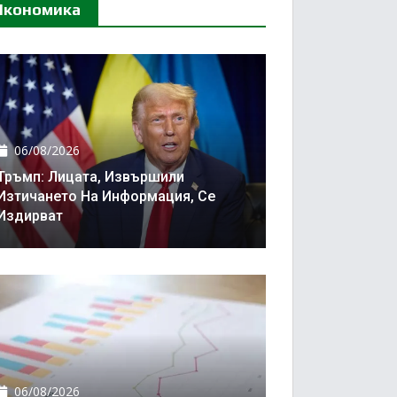
Икономика
06/08/2026
Тръмп: Лицата, Извършили
Изтичането На Информация, Се
Издирват
06/08/2026