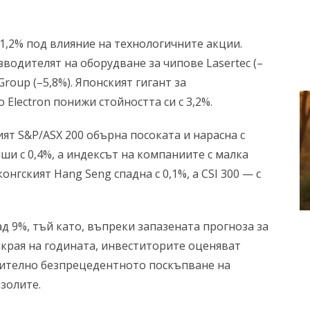
 1,2% под влияние на технологичните акции.
водителят на оборудване за чипове Lasertec (–
roup (–5,8%). Японският гигант за
lectron понижи стойността си с 3,2%.
ият S&P/ASX 200 обърна посоката и нарасна с
ши с 0,4%, а индексът на компаниите с малка
онгският Hang Seng спадна с 0,1%, а CSI 300 — с
ад 9%, тъй като, въпреки запазената прогноза за
 края на годината, инвеститорите оценяват
ително безпрецедентното поскъпване на
золите.