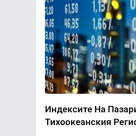
Индексите На Пазари
Тихоокеанския Реги