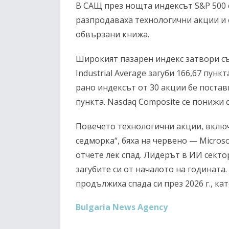
В САЩ през нощта индексът S&P 500 
разпродаваха технологични акции и
обвързани книжа.
Широкият пазарен индекс затвори със 
Industrial Average загуби 166,67 пункт
рано индексът от 30 акции бе постави
пункта. Nasdaq Composite се понижи с 
Повечето технологични акции, включ
седморка“, бяха на червено — Microsof
отчете лек спад. Лидерът в ИИ секто
загубите си от началото на годинат
продължиха спада си през 2026 г., кат
Bulgaria News Agency