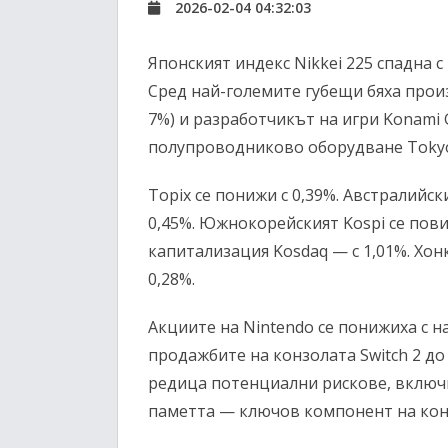
2026-02-04 04:32:03
Японският индекс Nikkei 225 спадна с
Сред най-големите губещи бяха произ
7%) и разработчикът на игри Konami G
полупроводниково оборудване Tokyo E
Topix се понижи с 0,39%. Австралийск
0,45%. Южнокорейският Kospi се пови
капитализация Kosdaq — с 1,01%. Хонк
0,28%.
Акциите на Nintendo се понижиха с н
продажбите на конзолата Switch 2 до
редица потенциални рискове, включ
паметта — ключов компонент на кон