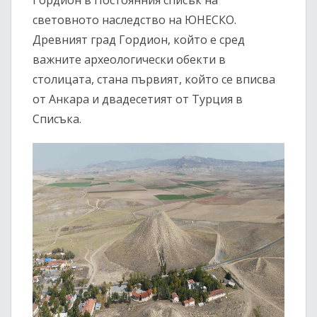
Гордион в Постоянния списък на
световното наследство на ЮНЕСКО.
Древният град Гордион, който е сред
важните археологически обекти в
столицата, стана първият, който се вписва
от Анкара и двадесетият от Турция в
Списъка.