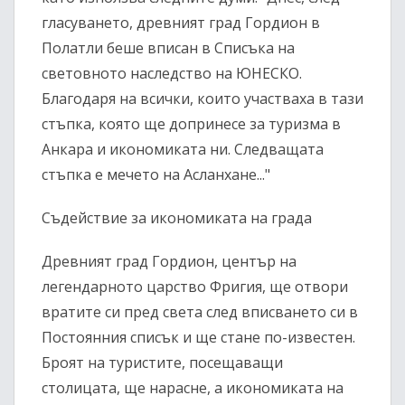
гласуването, древният град Гордион в
Полатли беше вписан в Списъка на
световното наследство на ЮНЕСКО.
Благодаря на всички, които участваха в тази
стъпка, която ще допринесе за туризма в
Анкара и икономиката ни. Следващата
стъпка е мечето на Асланхане..."
Съдействие за икономиката на града
Древният град Гордион, център на
легендарното царство Фригия, ще отвори
вратите си пред света след вписването си в
Постоянния списък и ще стане по-известен.
Броят на туристите, посещаващи
столицата, ще нарасне, а икономиката на