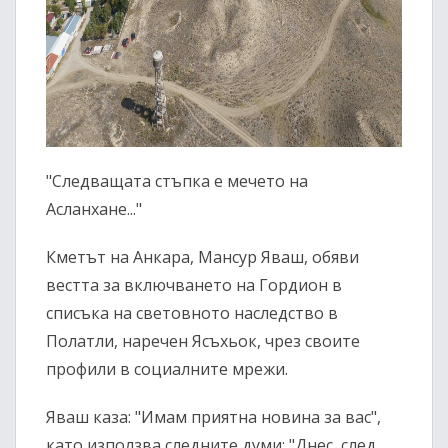
"Следващата стъпка е мечето на
Асланхане..."
Кметът на Анкара, Мансур Яваш, обяви
вестта за включването на Гордион в
списъка на световното наследство в
Полатли, наречен Ясъхьок, чрез своите
профили в социалните мрежи.
Яваш каза: "Имам приятна новина за вас",
като използва следните думи: "Днес, след