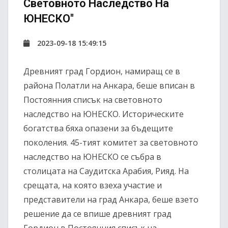
Световното Наследство На
ЮНЕСКО"
2023-09-18 15:49:15
Древният град Гордион, намиращ се в
района Полатли на Анкара, беше вписан в
Постоянния списък на световното
наследство на ЮНЕСКО. Историческите
богатства бяха опазени за бъдещите
поколения. 45-тият комитет за световното
наследство на ЮНЕСКО се събра в
столицата на Саудитска Арабия, Рияд. На
срещата, на която взеха участие и
представители на град Анкара, беше взето
решение да се впише древният град