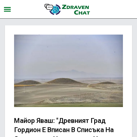
Майор Яваш: "Древният Град
Гордион Е Вписан В Списъка На