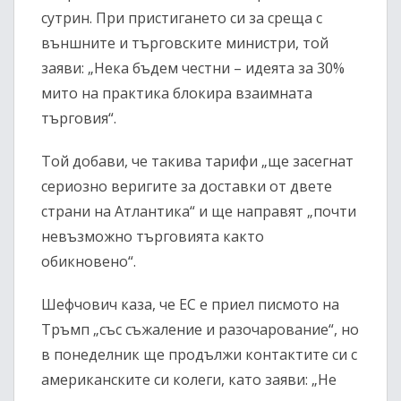
сутрин. При пристигането си за среща с
външните и търговските министри, той
заяви: „Нека бъдем честни – идеята за 30%
мито на практика блокира взаимната
търговия“.
Той добави, че такива тарифи „ще засегнат
сериозно веригите за доставки от двете
страни на Атлантика“ и ще направят „почти
невъзможно търговията както
обикновено“.
Шефчович каза, че ЕС е приел писмото на
Тръмп „със съжаление и разочарование“, но
в понеделник ще продължи контактите си с
американските си колеги, като заяви: „Не