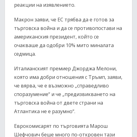
реакции на изявлението.
Макрон заяви, че ЕС трябва да е готов за
търговска война и да се противопостави на
американския президент, който се
очакваше да одобри 10% мито миналата
седмица.
Италианският премиер Джорджа Мелони,
която има добри отношения с Тръмп, заяви,
че вярва, че е възможно „справедливо
споразумение“ и че „предизвикването на
търговска война от двете страни на
Атлантика не е разумно“.
Еврокомисарят по търговията Марош
Шефчович беше много по-откровен тази