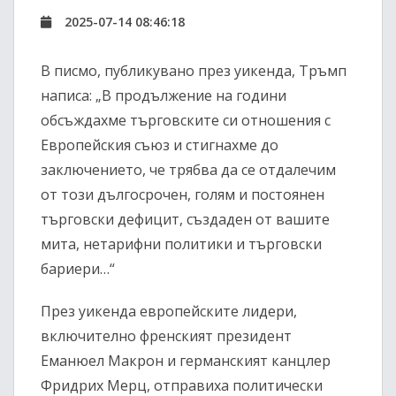
2025-07-14 08:46:18
В писмо, публикувано през уикенда, Тръмп
написа: „В продължение на години
обсъждахме търговските си отношения с
Европейския съюз и стигнахме до
заключението, че трябва да се отдалечим
от този дългосрочен, голям и постоянен
търговски дефицит, създаден от вашите
мита, нетарифни политики и търговски
бариери…“
През уикенда европейските лидери,
включително френският президент
Еманюел Макрон и германският канцлер
Фридрих Мерц, отправиха политически