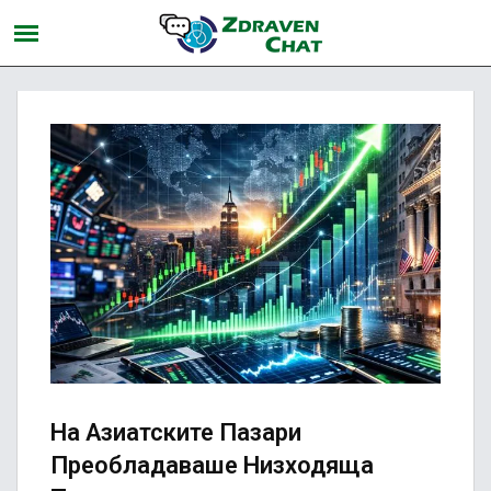
На Азиатските Пазари
Преобладаваше Низходяща