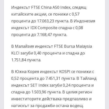
Индексът
FTSE China A50 Index
, следящ
китайските акции, се понижи с 0,57
процента до 17.063,23 пункта. В Индонезия
индексът
IDX Composite
спадна с 0,08
процента до 7.168,47 пункта.
В Малайзия индексът
FTSE Bursa Malaysia
KLCI
загуби 0,40 процента и спадна до
1.751,84 пункта.
В Южна Корея индексът
KOSPI
се понижи с
0,52 процента до 7.451,31 пункта. В Тайланд
индексът
SET Index
загуби 0,24 процента и
спадна до 1.503,96 пункта. В целия регион
инвеститорите действаха предпазливо и
натискът за продажби остана водещ.