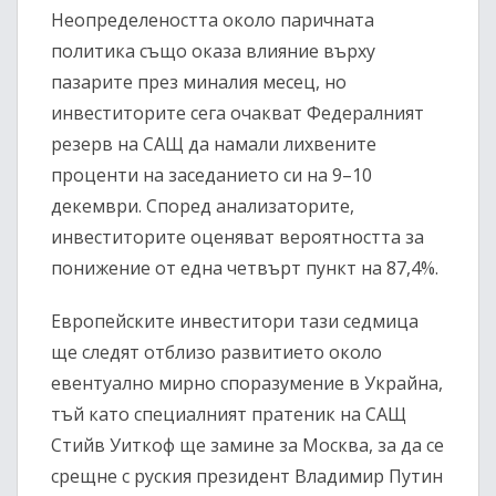
Неопределеността около паричната
политика също оказа влияние върху
пазарите през миналия месец, но
инвеститорите сега очакват Федералният
резерв на САЩ да намали лихвените
проценти на заседанието си на 9–10
декември. Според анализаторите,
инвеститорите оценяват вероятността за
понижение от една четвърт пункт на 87,4%.
Европейските инвеститори тази седмица
ще следят отблизо развитието около
евентуално мирно споразумение в Украйна,
тъй като специалният пратеник на САЩ
Стийв Уиткоф ще замине за Москва, за да се
срещне с руския президент Владимир Путин