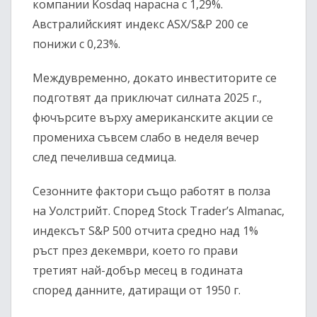
компании Kosdaq нарасна с 1,29%.
Австралийският индекс ASX/S&P 200 се
понижи с 0,23%.
Междувременно, докато инвеститорите се
подготвят да приключат силната 2025 г.,
фючърсите върху американските акции се
промениха съвсем слабо в неделя вечер
след печеливша седмица.
Сезонните фактори също работят в полза
на Уолстрийт. Според Stock Trader’s Almanac,
индексът S&P 500 отчита средно над 1%
ръст през декември, което го прави
третият най-добър месец в годината
според данните, датиращи от 1950 г.