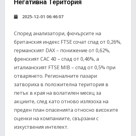
Негативна Територия
2025-12-01 06:46:07
Според анализатори, фючърсите на
британския индекс FTSE сочат спад от 0,26%,
германският DAX – понижение от 0,62%,
френският CAC 40 – спад от 0,46%, а
италианският FTSE MIB – спад от 0,5% при
отварянето. Регионалните пазари
затвориха в положителна територия в
петък в края на волатилен месец за
акциите, след като отново излязоха на
преден план опасенията относно високите
оценки на компаниите, свързани с
изкуствения интелект.