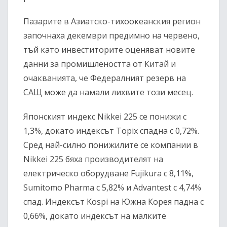
Пазарите в Азиатско-тихоокеанския регион
започнаха декември предимно на червено,
тъй като инвеститорите оценяват новите
данни за промишлеността от Китай и
очакванията, че Федералният резерв на
САЩ може да намали лихвите този месец.
Японският индекс Nikkei 225 се понижи с
1,3%, докато индексът Topix спадна с 0,72%.
Сред най-силно понижилите се компании в
Nikkei 225 бяха производителят на
електрическо оборудване Fujikura с 8,11%,
Sumitomo Pharma с 5,82% и Advantest с 4,74%
спад. Индексът Kospi на Южна Корея падна с
0,66%, докато индексът на малките