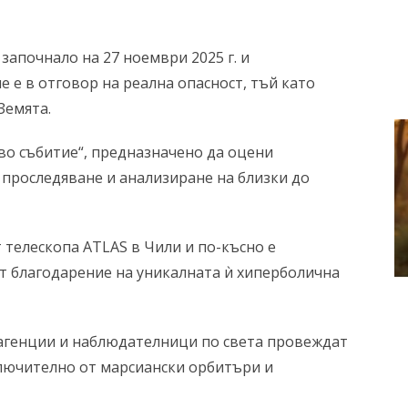
апочнало на 27 ноември 2025 г. и
е е в отговор на реална опасност, тъй като
Земята.
во събитие“, предназначено да оцени
 проследяване и анализиране на близки до
от телескопа ATLAS в Чили и по-късно е
т благодарение на уникалната ѝ хиперболична
 агенции и наблюдателници по света провеждат
лючително от марсиански орбитъри и