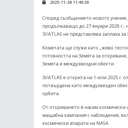
2025-11-28 11:40:26
Според съобщението новото учение, з
продължаващо до 27 януари 2026 г., н
3I/ATLAS не представлява заплаха за 
Кометата ще служи като „живо тесто
готовността на Земята за откриване,
Земята и междузвездни обекти.
3I/ATLAS е открита на 1 юли 2025 г. 
потвърдена като междузвезден обек
орбита.
От откриването ѝ насам космически
мащабна кампания с наблюдения, вк
космически апарати на NASA.