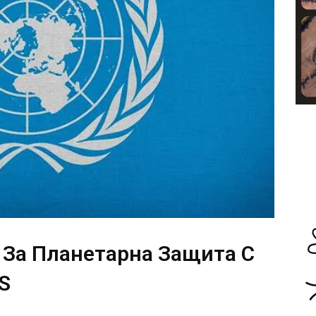
 За Планетарна Защита С
S