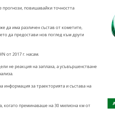
е прогнози, повишавайки точността
же да има различен състав от кометите,
оето да предостави нов поглед към други
N от 2017 г. насам.
ели не реакция на заплаха, а усъвършенстване
ализа.
а информация за траекторията и състава на
а, когато преминаваше на 30 милиона км от