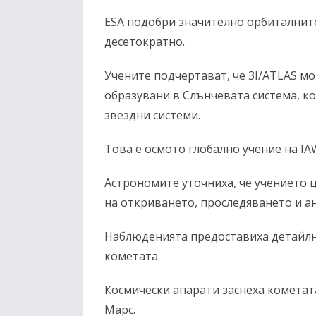
ESA подобри значително орбиталнит
десетократно.
Учените подчертават, че 3I/ATLAS мо
образувани в Слънчевата система, к
звездни системи.
Това е осмото глобално учение на IAW
Астрономите уточниха, че учението ц
на откриването, проследяването и ан
Наблюденията предоставиха детайлн
кометата.
Космически апарати заснеха кометат
Марс.