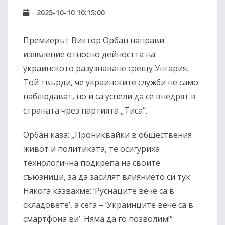
2025-10-10 10:15:00
Премиерът Виктор Орбан направи
изявление относно дейността на
украинското разузнаване срещу Унгария.
Той твърди, че украинските служби не само
наблюдават, но и са успели да се внедрят в
страната чрез партията „Тиса“.
Орбан каза: „Прониквайки в обществения
живот и политиката, те осигуриха
технологична подкрепа на своите
съюзници, за да засилят влиянието си тук.
Някога казвахме: ‘Руснаците вече са в
складовете’, а сега – ‘Украинците вече са в
смартфона ви’. Няма да го позволим!“