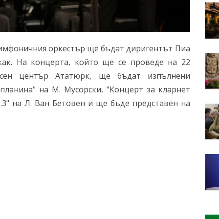
Симфоничния оркестър ще бъдат диригентът Пиа
как. На концерта, който ще се проведе на 22
есен център Ататюрк, ще бъдат изпълнени
планина" на М. Мусорски, "Концерт за кларнет
o.3" на Л. Ван Бетовен и ще бъде представен на