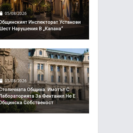
05/08/2026
Общинският Инспекторат Установи
Шест Нарушения В „Капана“
05/08/2026
Столичната Община: Имотът С
Лабораторията За Фентанил Не Е
Общинска Собственост