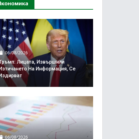
Икономика
06/08/2026
Тръмп: Лицата, Извършили
Изтичането На Информация, Се
Издирват
06/08/2026