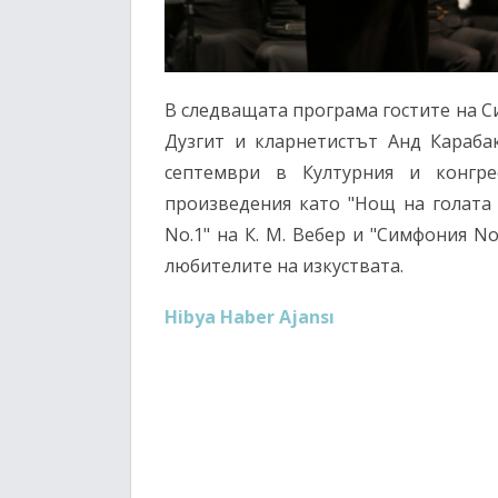
В следващата програма гостите на 
Дузгит и кларнетистът Анд Караба
септември в Културния и конгр
произведения като "Нощ на голата 
No.1" на К. М. Вебер и "Симфония N
любителите на изкуствата.
Hibya Haber Ajansı