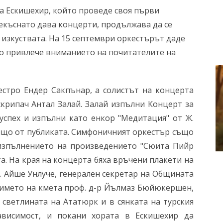
 Ескишехир, който проведе своя първи
рекъснато дава концерти, продължава да се
 изкуствата. На 15 септември оркестърът даде
то привлече вниманието на почитателите на
стро Ендер Сакпънар, а солистът на концерта
скрипач Антал Залай. Залай изпълни Концерт за
 успех и изпълни като енкор "Медитация" от Ж.
оящо от публиката. Симфоничният оркестър също
 изпълнението на произведението "Сюита Пийр
та. На края на концерта бяха връчени плакети на
а. Айше Унлуче, генерален секретар на Общината
 името на кмета проф. д-р Йълмаз Бюйюкершен,
и светлината на Ататюрк и в сянката на турския
ависимост, и покани хората в Ескишехир да