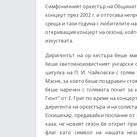
Симфоничният оркестър на Общината
концерт през 2002 г. и оттогава неп
среща и тази година с любителите на
откриващия концерт на сезона, кой
изкуствата.
Диригентът на ор кестъра беше мае
беше световноизвестният унгарски 
цигулка на П. И. Чайковски с голям
Масне, за което беше поздравен ст
беше наречен с голямата почит за
Гюнт" от Е. Григ по време на концер
диригента на оркестъра и на солист
Ескишехир, предавайки послание от
каза, че новият сезон бе открит пр
флаг като символ на нашата нез