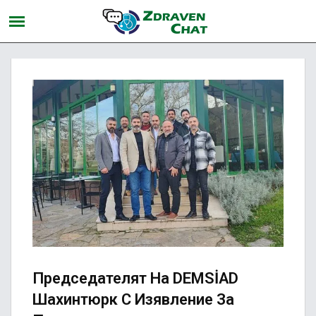
Председателят На DEMSİAD
Шахинтюрк С Изявление За