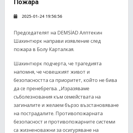
Пожара
2025-01-24 19:56:56
Председателят на DEMSİAD Алптекин
Шахинтюрк направи изявление след
пожара в Болу Карталкая.
Шахинтюрк подчерта, че трагедията
напомня, че човешкият живот и
безопасността са приоритет, който не бива
да се пренебрегва. „Изразяваме
съболезнования към семействата на
загиналите и желаем бързо възстановяване
на пострадалите. Противопожарната
безопасност и противопожарните системи
са жизненоважни за осигуряване на