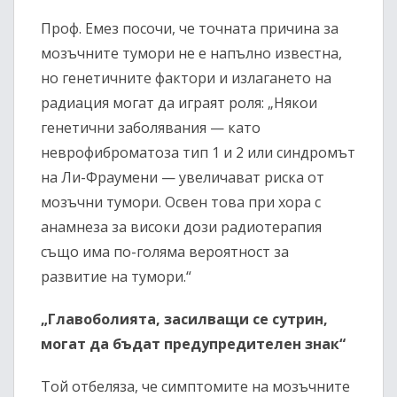
Проф. Емез посочи, че точната причина за
мозъчните тумори не е напълно известна,
но генетичните фактори и излагането на
радиация могат да играят роля: „Някои
генетични заболявания — като
неврофиброматоза тип 1 и 2 или синдромът
на Ли-Фраумени — увеличават риска от
мозъчни тумори. Освен това при хора с
анамнеза за високи дози радиотерапия
също има по-голяма вероятност за
развитие на тумори.“
„Главоболията, засилващи се сутрин,
могат да бъдат предупредителен знак“
Той отбеляза, че симптомите на мозъчните