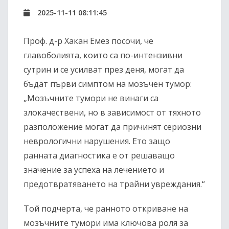
2025-11-11 08:11:45
Проф. д-р Хакан Емез посочи, че
главоболията, които са по-интензивни
сутрин и се усилват през деня, могат да
бъдат първи симптом на мозъчен тумор:
„Мозъчните тумори не винаги са
злокачествени, но в зависимост от тяхното
разположение могат да причинят сериозни
неврологични нарушения. Ето защо
ранната диагностика е от решаващо
значение за успеха на лечението и
предотвратяването на трайни увреждания.“
Той подчерта, че ранното откриване на
мозъчните тумори има ключова роля за