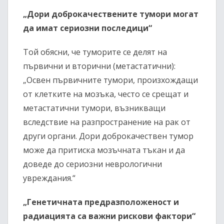
„Дори доброкачествените тумори могат
да имат сериозни последици“
Той обясни, че туморите се делят на
първични и вторични (метастатични):
„Освен първичните тумори, произхождащи
от клетките на мозъка, често се срещат и
метастатични тумори, възникващи
вследствие на разпространение на рак от
други органи. Дори доброкачествен тумор
може да притиска мозъчната тъкан и да
доведе до сериозни неврологични
увреждания.“
„Генетичната предразположеност и
радиацията са важни рискови фактори“