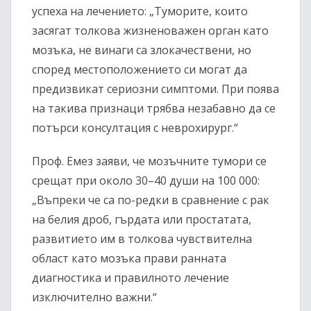
успеха на лечението: „Туморите, които
засягат толкова жизненоважен орган като
мозъка, не винаги са злокачествени, но
според местоположението си могат да
предизвикат сериозни симптоми. При поява
на такива признаци трябва незабавно да се
потърси консултация с неврохирург.“
Проф. Емез заяви, че мозъчните тумори се
срещат при около 30–40 души на 100 000:
„Въпреки че са по-редки в сравнение с рак
на белия дроб, гърдата или простатата,
развитието им в толкова чувствителна
област като мозъка прави ранната
диагностика и правилното лечение
изключително важни.“