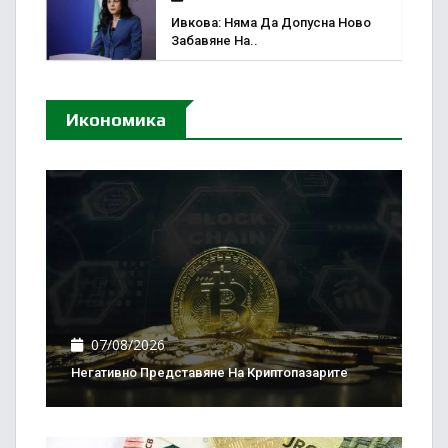
Ивкова: Няма Да Допусна Ново
Забавяне На..
Икономика
07/08/2026
Негативно Представяне На Криптопазарите