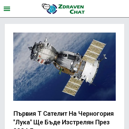
Първия Т Сателит На Черногория
"Лука" Ще Бъде Изстрелян През