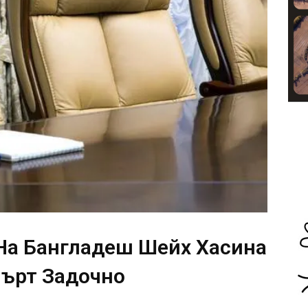
На Бангладеш Шейх Хасина
ърт Задочно