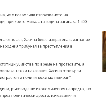
на, че е позволила използването на
и, при което миналата година загинаха 1 400
ена от власт, Хасина беше изпратена в изгнание
народния трибунал за престъпления в
 стотици убийства по време на протестите, а
оискаха тежки наказания. Хасина отхвърли
истрастен и политически мотивиран“.
одини, ръководеше икономическия напредък, но
чрез политически арести, изчезвания и