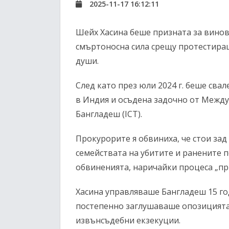
2025-11-17 16:12:11
Шейх Хасина беше призната за винов
смъртоносна сила срещу протестиращ
души.
След като през юли 2024 г. беше свал
в Индия и осъдена задочно от Между
Бангладеш (ICT).
Прокурорите я обвиниха, че стои зад
семействата на убитите и ранените п
обвиненията, наричайки процеса „пр
Хасина управляваше Бангладеш 15 г
постепенно заглушаваше опозицията 
извънсъдебни екзекуции.