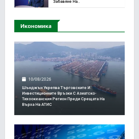
Забавяне На..
Икономика
10/08/2026
Шънджън Укрепва Търговските И
Инвестиционните Връзки С Азиатско-
Тихоокеанския Регион Преди Срещата На
Върха На АТИС