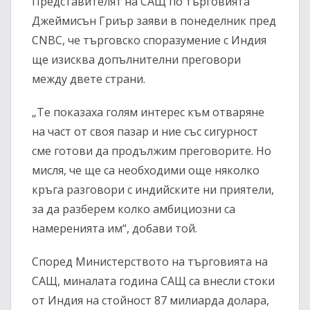
Представителят на САЩ по търговията
Джеймисън Гриър заяви в понеделник пред
CNBC, че търговско споразумение с Индия
ще изисква допълнителни преговори
между двете страни.
„Те показаха голям интерес към отваряне
на част от своя пазар и ние със сигурност
сме готови да продължим преговорите. Но
мисля, че ще са необходими още няколко
кръга разговори с индийските ни приятели,
за да разберем колко амбициозни са
намеренията им“, добави той.
Според Министерството на търговията на
САЩ, миналата година САЩ са внесли стоки
от Индия на стойност 87 милиарда долара,