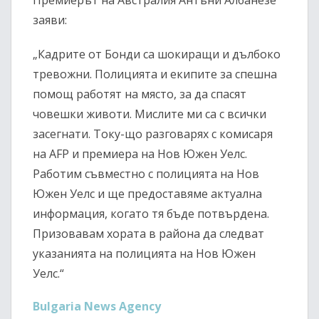
Премиерът на Австралия Антъни Албанезе
заяви:
„Кадрите от Бонди са шокиращи и дълбоко
тревожни. Полицията и екипите за спешна
помощ работят на място, за да спасят
човешки животи. Мислите ми са с всички
засегнати. Току-що разговарях с комисаря
на AFP и премиера на Нов Южен Уелс.
Работим съвместно с полицията на Нов
Южен Уелс и ще предоставяме актуална
информация, когато тя бъде потвърдена.
Призовавам хората в района да следват
указанията на полицията на Нов Южен
Уелс.“
Bulgaria News Agency