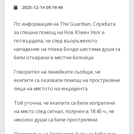
2025-12-14 09:19:49
По информация на The Guardian, Службата
за спешна помощ на Нов Южен Уелс е
потвърдила, че след въоръженото
нападение на плажа Бонди шестима души са
били откарани в местни болници.
Говорител на линейките съобщи, че
екипите са оказвали помощ на простреляни
лица на мястото на инцидента.
Той уточни, че екипите са били изпратени
на място след сигнал, получен в 18:45 ч., че
няколко души са били простреляни.