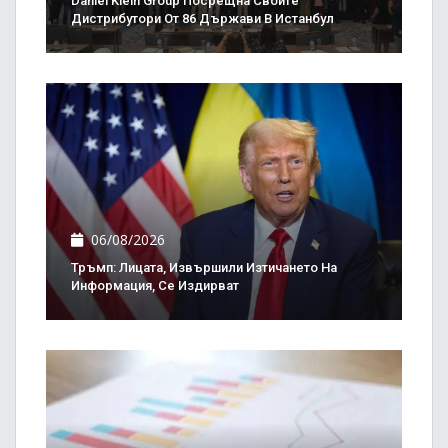
Daniel Klein Group Посрещна Своите
Дистрибутори От 86 Държави В Истанбул
06/08/2026
Тръмп: Лицата, Извършили Изтичането На
Информация, Се Издирват