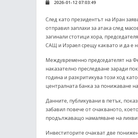
2026-01-12 07:03:49
След като президентът на Иран заяв
отправил заплахи за атака след масо
загинали стотици хора, председател
САЩ и Израел срещу каквато и да е н
Междувременно председателят на Фед
наказателно преследване заради пок
година и разкритикува този ход като
централната банка за понижаване на
Данните, публикувани в петък, показа
забавил повече от очакваното, коет
продължаващо намаляване на лихви
Инвеститорите очакват две понижени