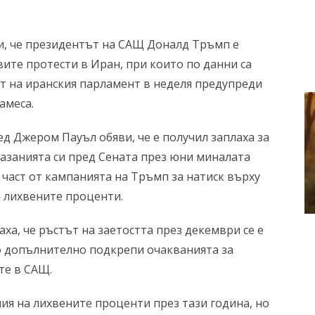
и, че президентът на САЩ Доналд Тръмп е
вите протести в Иран, при които по данни са
ят на иранския парламент в неделя предупреди
амеса.
 Джером Пауъл обяви, че е получил заплаха за
азанията си пред Сената през юни миналата
 част от кампанията на Тръмп за натиск върху
 лихвените проценти.
ха, че ръстът на заетостта през декември се е
о допълнително подкрепи очакванията за
те в САЩ.
я на лихвените проценти през тази година, но