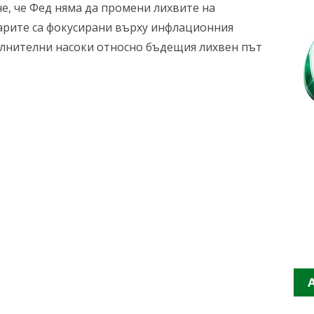
, че Фед няма да промени лихвите на
зарите са фокусирани върху инфлационния
ълнителни насоки относно бъдещия лихвен път