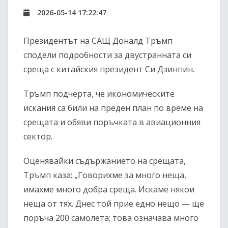
2026-05-14 17:22:47
Президентът на САЩ Доналд Тръмп
сподели подробности за двустранната си
среща с китайския президент Си Дзинпин.
Тръмп подчерта, че икономическите
искания са били на преден план по време на
срещата и обяви поръчката в авиационния
сектор.
Оценявайки съдържанието на срещата,
Тръмп каза: „Говорихме за много неща,
имахме много добра среща. Искаме някои
неща от тях. Днес той прие едно нещо — ще
поръча 200 самолета; това означава много