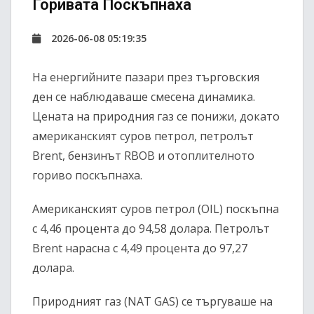
Горивата Поскъпнаха
2026-06-08 05:19:35
На енергийните пазари през търговския
ден се наблюдаваше смесена динамика.
Цената на природния газ се понижи, докато
американският суров петрол, петролът
Brent, бензинът RBOB и отоплителното
гориво поскъпнаха.
Американският суров петрол (OIL) поскъпна
с 4,46 процента до 94,58 долара. Петролът
Brent нарасна с 4,49 процента до 97,27
долара.
Природният газ (NAT GAS) се търгуваше на