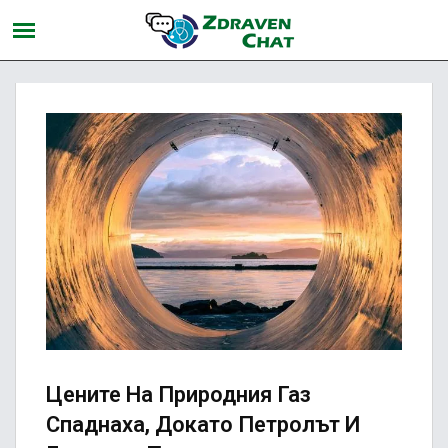
Цените На Природния Газ
Спаднаха, Докато Петролът И