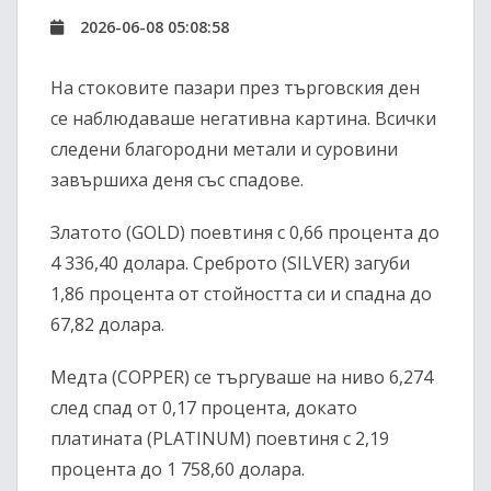
2026-06-08 05:08:58
На стоковите пазари през търговския ден
се наблюдаваше негативна картина. Всички
следени благородни метали и суровини
завършиха деня със спадове.
Златото (GOLD) поевтиня с 0,66 процента до
4 336,40 долара. Среброто (SILVER) загуби
1,86 процента от стойността си и спадна до
67,82 долара.
Медта (COPPER) се търгуваше на ниво 6,274
след спад от 0,17 процента, докато
платината (PLATINUM) поевтиня с 2,19
процента до 1 758,60 долара.